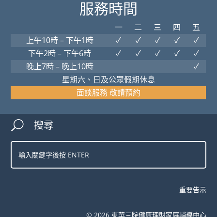
服務時間
一
二
三
四
五
上午10時 – 下午1時
✓
✓
✓
✓
✓
下午2時 – 下午6時
✓
✓
✓
✓
✓
晚上7時 – 晚上10時
✓
星期六、日及公眾假期休息
面談服務 敬請預約
搜尋
U
重要告示
©
2026
東華三院健康理財家庭輔導中心