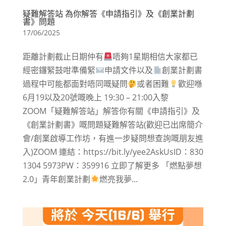
疑難解答站 為你解答《申請指引》及《創業計劃
書》問題
17/06/2025
距離計劃截止日期仲有
唔夠1星期相信大家都已
經密鑼緊鼓咁準備緊
申請文件以及
創業計劃書
過程中可能都面對唔同嘅疑問
或者困難
​歡迎喺
6月19以及20號嘅晚上 19:30 – 21:00入黎
ZOOM「疑難解答站」解答你有關《申請指引》及
《創業計劃書》嘅問題​疑難解答站(歡迎已出席簡介
會/創業啟導工作坊，有進一步疑問想查詢嘅朋友進
入)​ZOOM 連結：https://bit.ly/yee2AskUsID：830
1304 5973PW：359916 立即了解更多 「燃點夢想
2.0」青年創業計劃
燃亮我夢...