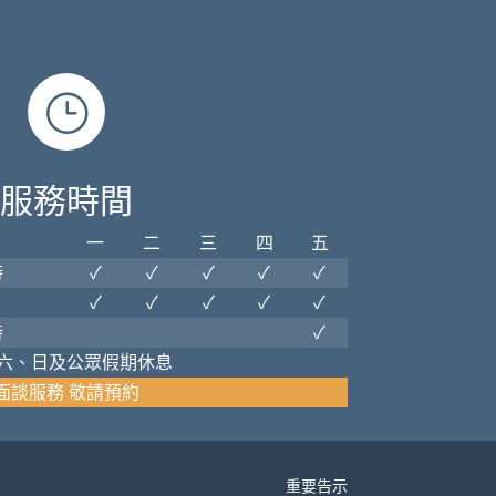
}
服務時間
一
二
三
四
五
時
✓
✓
✓
✓
✓
✓
✓
✓
✓
✓
時
✓
六、日及公眾假期休息
面談服務 敬請預約
重要告示